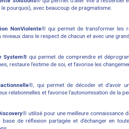
enté Solutions®
qui permet d’aller vite à l’essentiel 
 le pourquoi), avec beaucoup de pragmatisme.
ion NonViolente®
qui permet de transformer les re
 niveaux dans le respect de chacun et avec une grande
ly System
® qui permet de comprendre et déprogr
es, restaure l’estime de soi, et favorise les changeme
sactionnelle®
, qui permet de décoder et d’avoir un
eux relationnelles et favorise l’autonomisation de la p
 Discovery®
utilisé pour une meilleure connaissance d
e base de réflexion partagée et d’échanger en toute
ons.