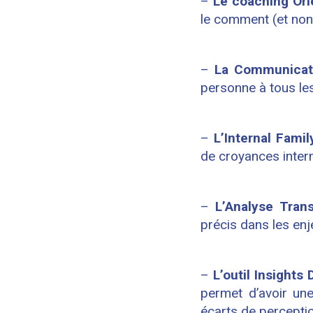
–
Le
coaching Ori
le comment (et non
–
La
Communicat
personne à tous les
–
L’Internal Fami
de croyances intern
–
L’Analyse Tran
précis dans les enj
–
L’outil Insights
permet d’avoir un
écarts de percepti