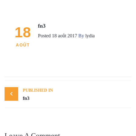
fn3
18
Posted
18 août 2017
By
lydia
AOÛT
Post
PUBLISHED IN
navigation
fn3
Leave A Comment