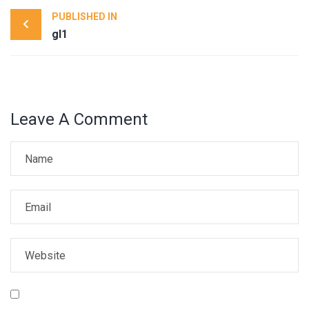
Post
PUBLISHED IN
navigation
gl1
Leave A Comment