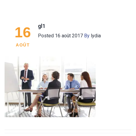
gl1
16
Posted
16 août 2017
By
lydia
AOÛT