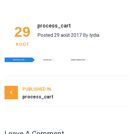
process_cart
29
Posted
29 août 2017
By
lydia
AOÛT
Post
PUBLISHED IN
navigation
process_cart
Leave A Comment