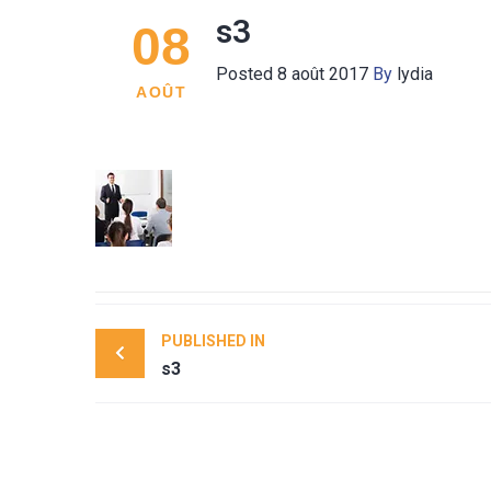
s3
08
Posted
8 août 2017
By
lydia
AOÛT
Post
PUBLISHED IN
navigation
s3