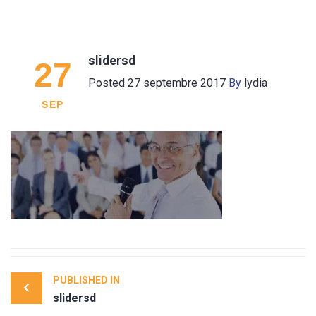
slidersd
27
Posted
27 septembre 2017
By
lydia
SEP
Post
PUBLISHED IN
navigation
slidersd