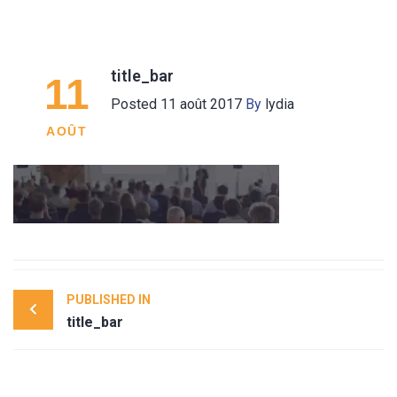
title_bar
11
Posted
11 août 2017
By
lydia
AOÛT
Post
PUBLISHED IN
navigation
title_bar