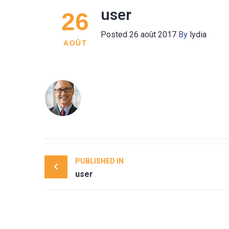
user
26
Posted
26 août 2017
By
lydia
AOÛT
Post
PUBLISHED IN
navigation
user